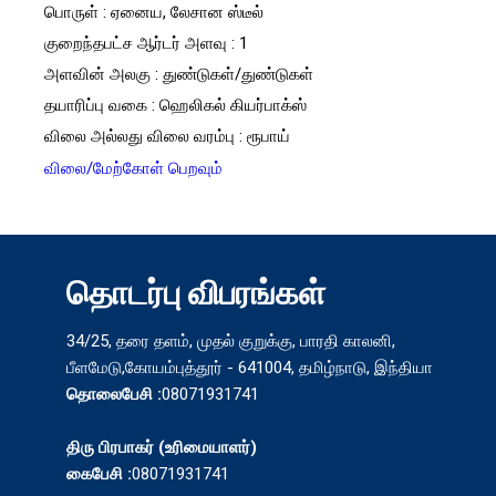
பொருள் : ஏனைய, லேசான ஸ்டீல்
குறைந்தபட்ச ஆர்டர் அளவு : 1
அளவின் அலகு : துண்டுகள்/துண்டுகள்
தயாரிப்பு வகை : ஹெலிகல் கியர்பாக்ஸ்
விலை அல்லது விலை வரம்பு : ரூபாய்
விலை/மேற்கோள் பெறவும்
தொடர்பு விபரங்கள்
34/25, தரை தளம், முதல் குறுக்கு, பாரதி காலனி,
பீளமேடு,கோயம்புத்தூர் - 641004, தமிழ்நாடு, இந்தியா
தொலைபேசி :
08071931741
திரு பிரபாகர்
(
உரிமையாளர்
)
கைபேசி :
08071931741