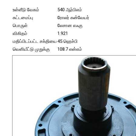
உள்ளீடு வேகம்
540 ஆர்பிஎம்
கட்டமைப்பு
ரோலர் கன்வேயர்
பொருள்
லேசான எஃகு
விகிதம்
1.921
மதிப்பிடப்பட்ட சக்தியை
45 ஹெச்பி
வெளியீட்டு முறுக்கு
108.7 என்எம்