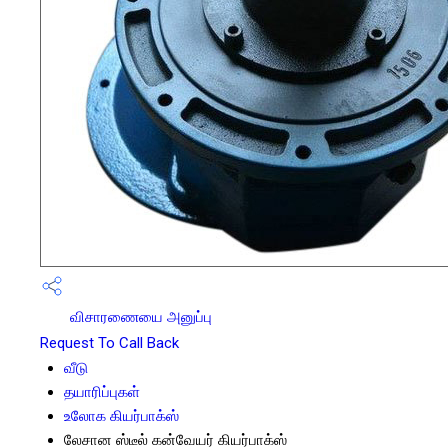
விசாரணையை அனுப்பு
Request To Call Back
வீடு
தயாரிப்புகள்
உலோக கியர்பாக்ஸ்
லேசான ஸ்டீல் கன்வேயர் கியர்பாக்ஸ்