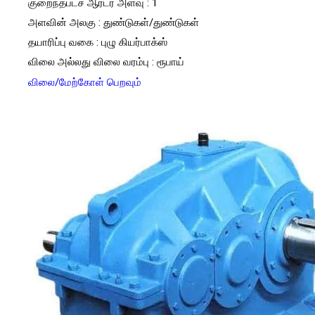
குறைந்தபட்ச ஆர்டர் அளவு : 1
அளவின் அலகு : துண்டுகள்/துண்டுகள்
தயாரிப்பு வகை : புழு கியர்பாக்ஸ்
விலை அல்லது விலை வரம்பு : ரூபாய்
விலை/மேற்கோள் பெறவும்