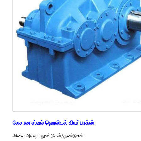
லேசான ஸ்டீல் ஹெலிகல் கியர்பாக்ஸ்
விலை அலகு : துண்டுகள்/துண்டுகள்