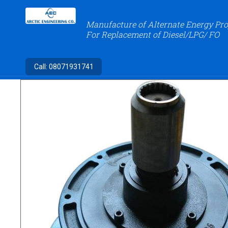
Manufacture of Alternate Energy Pro
For Replacement of Diesel/LPG/ FO
Call:
08071931741