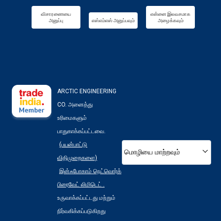
விசாரணையை
என்னை இலவசமாக
அனுப்பு
எஸ்எம்எஸ் அனுப்பவும்
அழைக்கவும்
ARCTIC ENGINEERING
CO. அனைத்து
உரிமைகளும்
பாதுகாக்கப்பட்டவை.
(பயன்பாட்டு
மொழியை மாற்றவும்
விதிமுறைகளை)
இன்ஃபோகாம் நெட்வொர்க்
பிரைவேட் லிமிடெட் .
உருவாக்கப்பட்டது மற்றும்
நிர்வகிக்கப்படுகிறது