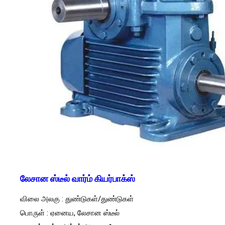
லேசான ஸ்டீல் வார்ம் கியர்பாக்ஸ்
விலை அலகு : துண்டுகள்/துண்டுகள்
பொருள் : ஏனைய, லேசான ஸ்டீல்